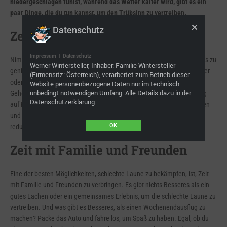
niedergeschlagen fühlst, während das Wetter kälter wird, gibt es ein
paar Dinge, die du tun kannst, um den Trübsinn zu vertreiben.
Datenschutz
Zeit im Freien
Impressum
|
Datenschutz
Nimm dir erstens etwas Zeit, um die natürliche Schönheit des Herbstes zu
Werner Wintersteller, Inhaber: Familie Wintersteller
genießen. Geh im Wald spazieren und genieße die wechselnden Blätter
(Firmensitz: Österreich), verarbeitet zum Betrieb dieser
oder mach einen Ausflug zu einem Kürbisfeld in der Nähe. Es ist kein
Website personenbezogene Daten nur im technisch
unbedingt notwendigen Umfang. Alle Details dazu in der
Geheimnis, dass ein Aufenthalt in der Natur eine beruhigende Wirkung
Datenschutzerklärung.
auf Körper und Geist hat. Schon ein paar Minuten inmitten von Bäumen
und Grün können helfen, den Blutdruck zu senken, den Stresspegel zu
OK
reduzieren und die Stimmung zu verbessern.
Zeit mit Familie und Freunden
Eine der besten Möglichkeiten, schlechte Laune zu bekämpfen, ist, Zeit
mit Familie und Freunden zu verbringen. Es gibt nichts Besseres als ein
gutes Lachen oder ein gemeinsames Erlebnis, um die schlechte Laune zu
vertreiben. Und was gibt es Besseres, als einen Wochenendausflug zu
machen? Packe das Auto und fahre los, um Spaß zu haben. Egal, ob du