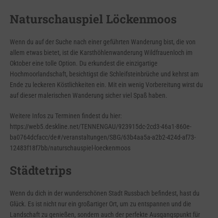
Naturschauspiel Löckenmoos
Wenn du auf der Suche nach einer geführten Wanderung bist, die von
allem etwas bietet, ist die Karsthöhlenwanderung Wildfrauenloch im
Oktober eine tolle Option. Du erkundest die einzigartige
Hochmoorlandschaft, besichtigst die Schleifsteinbrüche und kehrst am
Ende zu leckeren Köstlichkeiten ein. Mit ein wenig Vorbereitung wirst du
auf dieser malerischen Wanderung sicher viel Spaß haben.
Weitere Infos zu Terminen findest du hier:
https://web5.deskline.net/TENNENGAU/923915dc-2cd3-46a1-860e-
ba0764dcfacc/de#/veranstaltungen/SBG/63b4aa5a-a2b2-424d-af73-
12483f18f7bb/naturschauspiel-loeckenmoos
Städtetrips
Wenn du dich in der wunderschönen Stadt Russbach befindest, hast du
Glück. Es ist nicht nur ein großartiger Ort, um zu entspannen und die
Landschaft zu genießen, sondern auch der perfekte Ausgangspunkt für