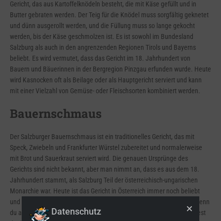
Gericht, das aus Kartoffelknödeln besteht, die mit Käse gefüllt und in
Butter gebraten werden. Der Teig für die Knödel muss sorgfältig geknetet
und dünn ausgerollt werden, und die Füllung muss so lange gekocht
werden, bis der Käse geschmolzen ist. Es ist sowohl im Bundesland
Salzburg als auch in den angrenzenden Regionen Tirols und Bayerns
beliebt. Es wird vermutet, dass das Gericht im 18. Jahrhundert von
Bauern und Bäuerinnen in der Bergregion Pinzgau erfunden wurde. Heute
wird Kasnocken oft als Beilage oder als Hauptgericht serviert und kann
mit einer Vielzahl von Gemüse- oder Fleischsorten kombiniert werden.
Bauernschmaus
Der Salzburger Bauernschmaus ist ein traditionelles Gericht, das mit
Speck, Zwiebeln und Frankfurter Würstel zubereitet und normalerweise
mit Brot und Sauerkraut serviert wird. Die genauen Ursprünge des
Gerichts sind nicht bekannt, aber man nimmt an, dass es aus dem 18.
Jahrhundert stammt, als Salzburg Teil der österreichisch-ungarischen
Monarchie war. Heute ist das Gericht in Österreich immer noch beliebt
und wird oft bei Festen und anderen besonderen Anlässen serviert. Wenn
Datenschutz
du auf der Suche nach einer deftigen und leckeren Mahlzeit bist, solltest