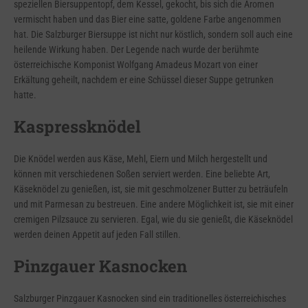
speziellen Biersuppentopf, dem Kessel, gekocht, bis sich die Aromen
vermischt haben und das Bier eine satte, goldene Farbe angenommen
hat. Die Salzburger Biersuppe ist nicht nur köstlich, sondern soll auch eine
heilende Wirkung haben. Der Legende nach wurde der berühmte
österreichische Komponist Wolfgang Amadeus Mozart von einer
Erkältung geheilt, nachdem er eine Schüssel dieser Suppe getrunken
hatte.
Kaspressknödel
Die Knödel werden aus Käse, Mehl, Eiern und Milch hergestellt und
können mit verschiedenen Soßen serviert werden. Eine beliebte Art,
Käseknödel zu genießen, ist, sie mit geschmolzener Butter zu beträufeln
und mit Parmesan zu bestreuen. Eine andere Möglichkeit ist, sie mit einer
cremigen Pilzsauce zu servieren. Egal, wie du sie genießt, die Käseknödel
werden deinen Appetit auf jeden Fall stillen.
Pinzgauer Kasnocken
Salzburger Pinzgauer Kasnocken sind ein traditionelles österreichisches